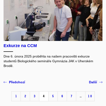
Exkurze na CCM
Dne 6. února 2025 proběhla na našem pracovišti exkurze
studentů Biologického semináře Gymnázia JAK v Uherském
Brodě.
Předchozí
Další
1
2
3
4
5
6
7
…
10