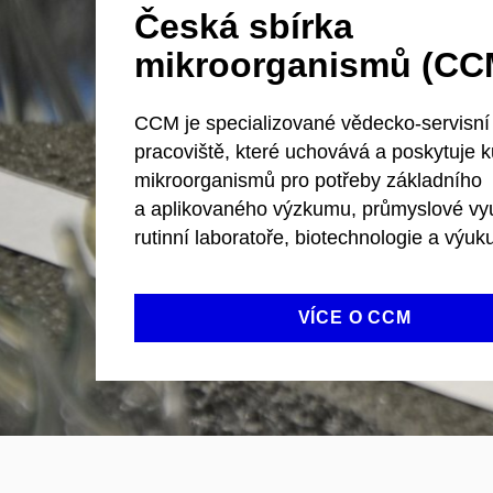
Česká sbírka
mikroorganismů (CC
CCM je specializované vědecko-servisní
pracoviště, které uchovává a poskytuje k
mikroorganismů pro potřeby základního
a aplikovaného výzkumu, průmyslové vyu
rutinní laboratoře, biotechnologie a výuk
VÍCE O CCM