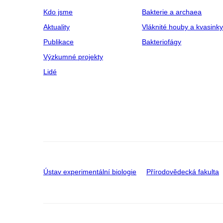
Kdo jsme
Bakterie a archaea
Aktuality
Vláknité houby a kvasink
Publikace
Bakteriofágy
Výzkumné projekty
Lidé
Ústav experimentální biologie
Přírodovědecká fakulta