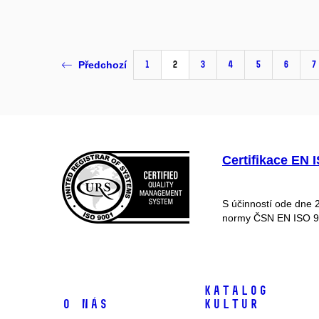
1
2
3
4
5
6
7
Předchozí
Certifikace EN 
S účinností ode dne 
normy ČSN EN ISO 900
Katalog
O nás
kultur