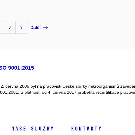
8
9
Další
ISO 9001:2015
22. června 2006 byl na pracovišti České sbírky mikroorganismů zave
1:2001. S platností od 4. června 2017 proběhla recertifikace praco
Naše služby
Kontakty