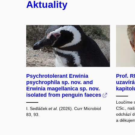
Aktuality
Psychrotolerant Erwinia
Prof. R
psychrophila sp. nov. and
uzavírá
Erwinia magellanica sp. nov.
kapitol
isolated from penguin faeces
Loučíme s
CSc., naš
I. Sedláček
et al
. (2026). Curr Microbiol
odchází 
83, 93.
a děkujem