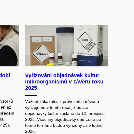
bdobí
Vyřizování objednávek kultur
mikroorganismů v závěru roku
2025
 vzorků
Vážení zákazníci, z provozních důvodů
eden až
vyřizujeme v tomto roce již pouze
 předem
objednávky kultur zaslané do 12. prosince
ail:
2025. Všechny objednávky obdržené po
 425).
tomto termínu budou vyřízeny až v lednu
2026.