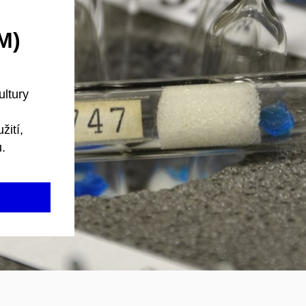
M)
ultury
žití,
u.