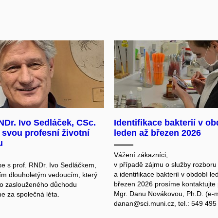
NDr. Ivo Sedláček, CSc.
Identifikace bakterií v o
 svou profesní životní
leden až březen 2026
u
Vážení zákazníci,
v případě zájmu o služby rozboru
e s prof. RNDr. Ivo Sedláčkem,
a identifikace bakterií v období l
ím dlouholetým vedoucím, který
březen 2026 prosíme kontaktujte
do zaslouženého důchodu
Mgr. Danu Novákovou, Ph.D. (e-m
e za společná léta.
danan@sci.muni.cz, tel.: 549 495